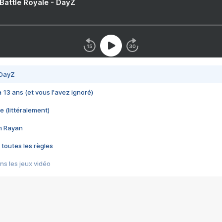
 Battle Royale - DayZ
 DayZ
 a 13 ans (et vous l'avez ignoré)
e (littéralement)
im Rayan
 toutes les règles
s les jeux vidéo
us choquant de Rockstar ? - Le scandale BULLY
e plus moche de Steam
du RÊVE tourne au CAUCHEMAR